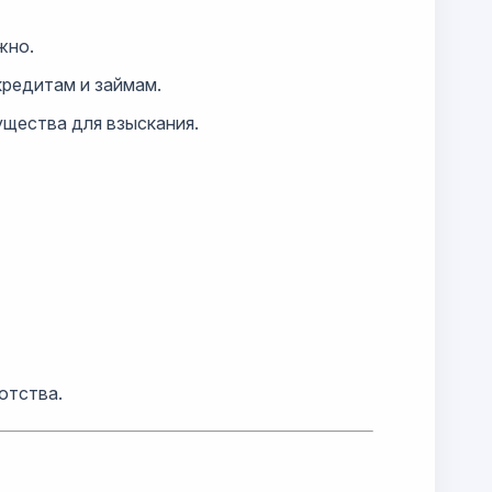
жно.
кредитам и займам.
ущества для взыскания.
отства.